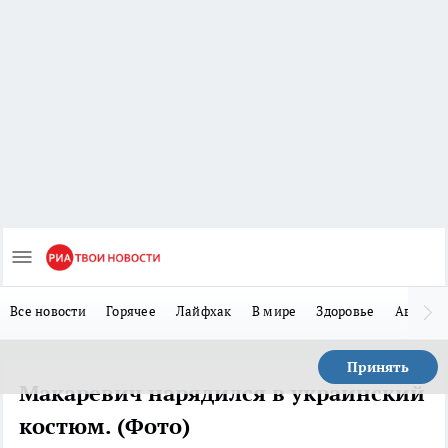
Все новости
Горячее
Лайфхак
В мире
Здоровье
Авто
Принять
Макаревич нарядился в украинский
костюм. (Фото)