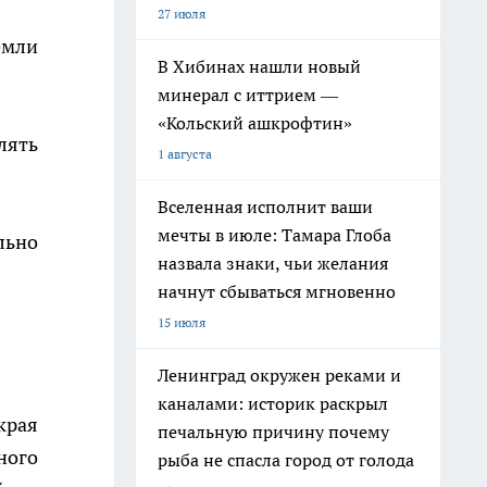
27 июля
емли
В Хибинах нашли новый
минерал с иттрием —
«Кольский ашкрофтин»
лять
1 августа
Вселенная исполнит ваши
мечты в июле: Тамара Глоба
льно
назвала знаки, чьи желания
начнут сбываться мгновенно
15 июля
Ленинград окружен реками и
каналами: историк раскрыл
края
печальную причину почему
ного
рыба не спасла город от голода