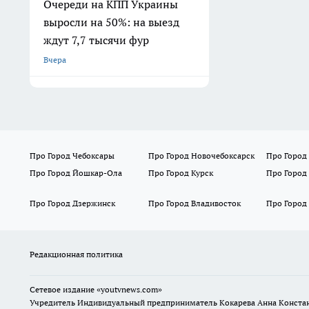
Очереди на КПП Украины
выросли на 50%: на выезд
ждут 7,7 тысячи фур
Вчера
Про Город Чебоксары
Про Город Новочебоксарск
Про Город
Про Город Йошкар-Ола
Про Город Курск
Про Город
Про Город Дзержинск
Про Город Владивосток
Про Город
Редакционная политика
Сетевое издание
«youtvnews.com»
Учредитель Индивидуальный предприниматель Кокарева Анна Конста