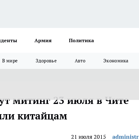
иденты
Армия
Политика
В мире
Здоровье
Авто
Экономика
т митинг 23 июля в Чите
мли китайцам
21 июля 2015
administr