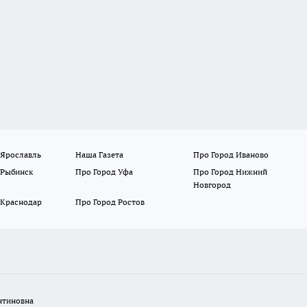
 Ярославль
Наша Газета
Про Город Иваново
 Рыбинск
Про Город Уфа
Про Город Нижний
Новгород
 Краснодар
Про Город Ростов
нтиновна