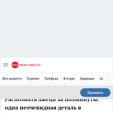
Все новости
Горячее
Лайфхак
В мире
Здоровье
Авто
Принять
Распознать лжеца за полминуты:
одна неочевидная деталь в