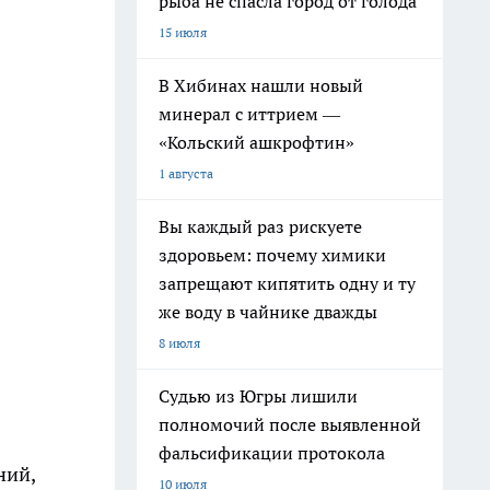
рыба не спасла город от голода
15 июля
В Хибинах нашли новый
минерал с иттрием —
«Кольский ашкрофтин»
1 августа
Вы каждый раз рискуете
здоровьем: почему химики
запрещают кипятить одну и ту
же воду в чайнике дважды
8 июля
Судью из Югры лишили
полномочий после выявленной
фальсификации протокола
ний,
10 июля