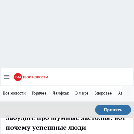
Все новости
Горячее
Лайфхак
В мире
Здоровье
Авто
Принять
Забудьте про шумные застолья: вот
почему успешные люди