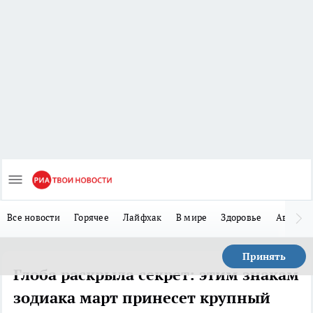
Все новости
Горячее
Лайфхак
В мире
Здоровье
Авто
Принять
Глоба раскрыла секрет: этим знакам
зодиака март принесет крупный