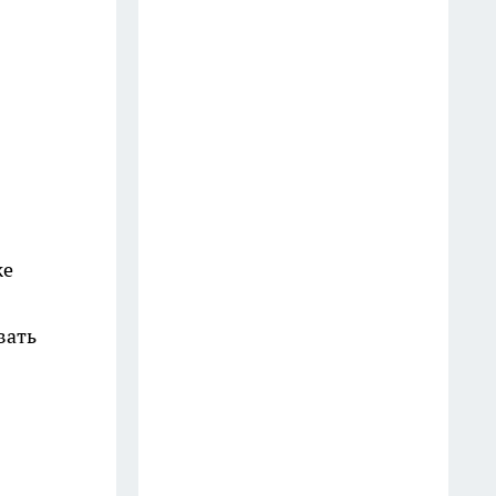
неузнаваемости совсем скоро
18 июля
Сколько стоил автомобиль в
СССР на наши деньги: честный
расчет, который меняет взгляд
на советские цены
14 июля
же
Взяла в Фикс Прайсе
пластиковый шоппер ради
эксперимента: теперь
вать
использую его на даче вместо
дорогих аналогов
15 июля
Больше не прячусь от жары в