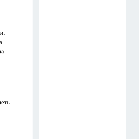
доме: заказала на Ozon тент за
200 рублей и обустроила зону
отдыха на даче
15 июля
и.
а
Водителям старшего возраста
приготовиться: в ГАИ
на
окончательно разъяснили
допустимые пределы стажа за
рулем
16 июля
В Москве задержали
деть
замгендиректора Газпром
энергохолдинга по делу о
взятке на 50 млн
30 июля