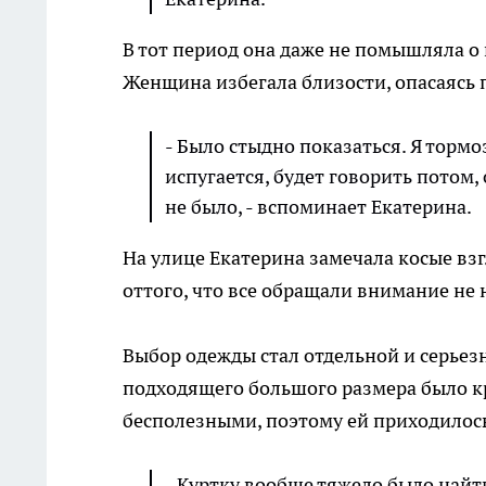
В тот период она даже не помышляла о
Женщина избегала близости, опасаясь
- Было стыдно показаться. Я тормоз
испугается, будет говорить потом
не было, - вспоминает Екатерина.
На улице Екатерина замечала косые взг
оттого, что все обращали внимание не н
Выбор одежды стал отдельной и серьез
подходящего большого размера было к
бесполезными, поэтому ей приходилось
- Куртку вообще тяжело было найти