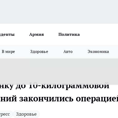
иденты
Армия
Политика
В мире
Здоровье
Авто
Экономика
инку до 10-килограммовой
чений закончились операцие
тресс
Здоровье