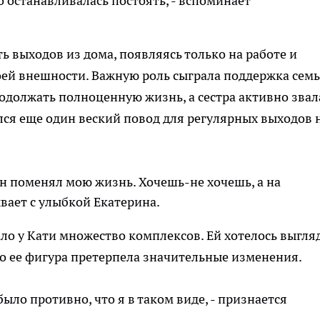
о останавливалась постоять, - вспоминает
ь выходов из дома, появляясь только на работе и
оей внешности. Важную роль сыграла поддержка семь
одолжать полноценную жизнь, а сестра активно звал
лся еще один веский повод для регулярных выходов 
 Он поменял мою жизнь. Хочешь-не хочешь, а на
ывает с улыбкой Екатерина.
ло у Кати множество комплексов. Ей хотелось выгля
но ее фигура претерпела значительные изменения.
 было противно, что я в таком виде, - признается