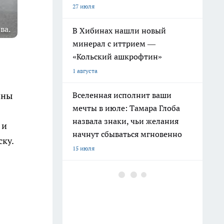
27 июля
ва.
В Хибинах нашли новый
минерал с иттрием —
«Кольский ашкрофтин»
1 августа
Вселенная исполнит ваши
ины
мечты в июле: Тамара Глоба
назвала знаки, чьи желания
 и
начнут сбываться мгновенно
ску.
15 июля
Ленинград окружен реками и
каналами: историк раскрыл
печальную причину почему
рыба не спасла город от голода