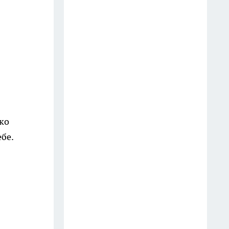
Вселенная дает знаки: Раки
поймают удачу через
подсказки судьбы, а
Скорпионам стоит довериться
внутреннему голосу
16 июля
Правда о том, что ждет
человека после смерти:
ко
нейрофизиолог Бехтерева
ебе.
разрушила главный миф о
встрече с близкими
16 июля
Избавьтесь от долгов по ЖКХ
одним простым правилом:
сколько лет на самом деле