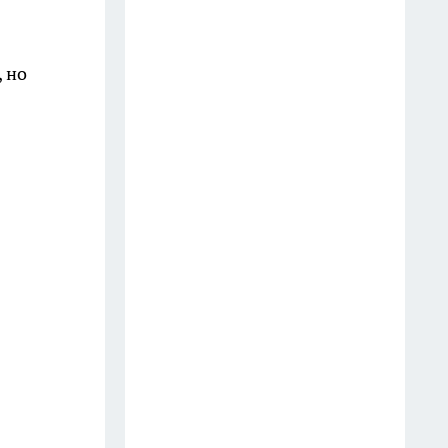
нужно хранить все квитанции
15 июля
 но
Выбросил старые покрышки на
пользу участку: сделал вечные
дорожки, которые не скользят
и выглядят дорого
14 июля
Перестаньте превращать плов в
кашу: используйте эту
температуру воды для
идеальной рассыпчатости
зерна
15 июля
Вас всегда просили колоть