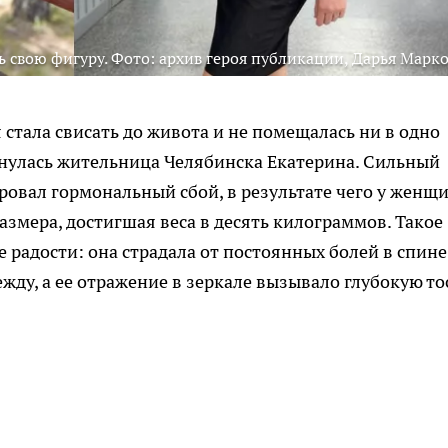
ь свою фигуру. Фото: архив героя публикации, Дарья Марко
стала свисать до живота и не помещалась ни в одно
олкнулась жительница Челябинска Екатерина. Сильный
ировал гормональный сбой, в результате чего у женщ
змера, достигшая веса в десять килограммов. Такое
 радости: она страдала от постоянных болей в спине
жду, а ее отражение в зеркале вызывало глубокую то