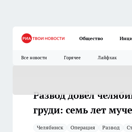
Общество
Инц
Все новости
Горячее
Лайфхак
Развод довёл челяб
груди: семь лет му
Челябинск
Операция
Развод
С