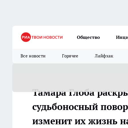
Общество
Инц
Все новости
Горячее
Лайфхак
Тамара Глоба раскр
судьбоносный поворо
изменит их жизнь н