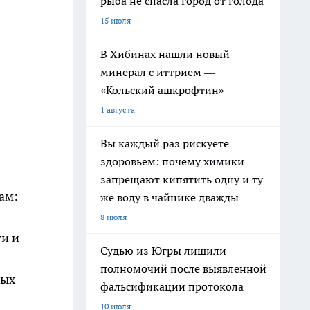
рыба не спасла город от голода
15 июля
В Хибинах нашли новый
минерал с иттрием —
«Кольский ашкрофтин»
1 августа
Вы каждый раз рискуете
здоровьем: почему химики
запрещают кипятить одну и ту
ам:
же воду в чайнике дважды
8 июля
и и
Судью из Югры лишили
полномочий после выявленной
рых
фальсификации протокола
10 июля