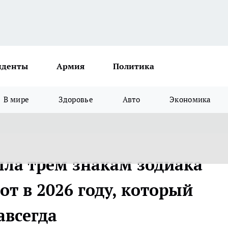
иденты
Армия
Политика
В мире
Здоровье
Авто
Экономика
ыла трем знакам зодиака
т в 2026 году, который
авсегда