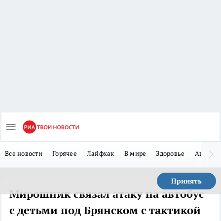
Все новости
Горячее
Лайфхак
В мире
Здоровье
Авто
Принять
Мирошник связал атаку на автобус
с детьми под Брянском с тактикой