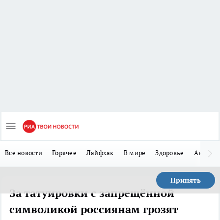
Все новости
Горячее
Лайфхак
В мире
Здоровье
Авто
Принять
За татуировки с запрещённой
символикой россиянам грозят