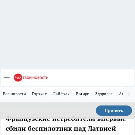
Все новости
Горячее
Лайфхак
В мире
Здоровье
Авто
Принять
Французские истребители впервые
сбили беспилотник над Латвией