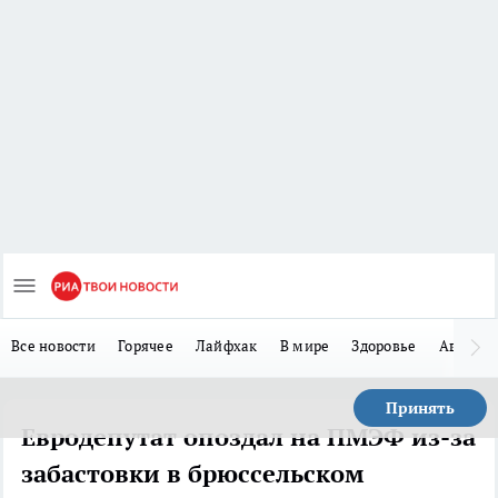
Все новости
Горячее
Лайфхак
В мире
Здоровье
Авто
Принять
Евродепутат опоздал на ПМЭФ из-за
забастовки в брюссельском