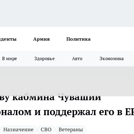
иденты
Армия
Политика
В мире
Здоровье
Авто
Экономика
аву кабмина Чувашии
алом и поддержал его в Е
Назначение
СВО
Ветераны