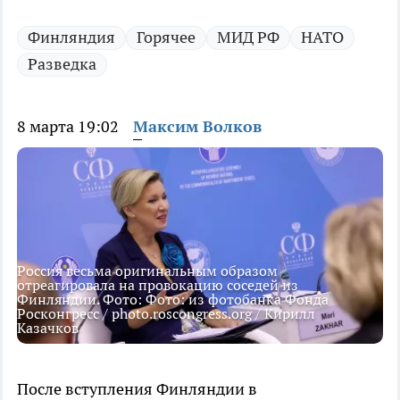
Финляндия
Горячее
МИД РФ
НАТО
Разведка
8 марта 19:02
Максим Волков
Россия весьма оригинальным образом
отреагировала на провокацию соседей из
Финляндии. Фото: Фото: из фотобанка Фонда
Росконгресс / photo.roscongress.org / Кирилл
Казачков
После вступления Финляндии в