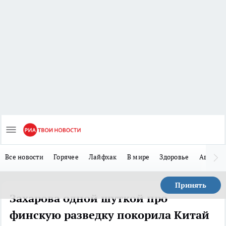
Все новости
Горячее
Лайфхак
В мире
Здоровье
Авто
Принять
Захарова одной шуткой про
финскую разведку покорила Китай