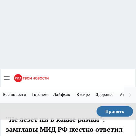
Все новости
Горячее
Лайфхак
В мире
Здоровье
Авто
Принять
"Не лезет ни в какие рамки":
замглавы МИД РФ жестко ответил