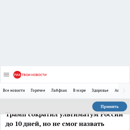
Все новости
Горячее
Лайфхак
В мире
Здоровье
Авто
Принять
Трамп сократил ультиматум России
до 10 дней, но не смог назвать