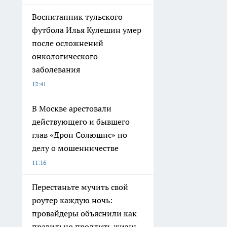
Воспитанник тульского
футбола Илья Кулешин умер
после осложнений
онкологического
заболевания
12:41
В Москве арестовали
действующего и бывшего
глав «Дрон Солюшнс» по
делу о мошенничестве
11:16
Перестаньте мучить свой
роутер каждую ночь:
провайдеры объяснили как
правильно продлить жизнь