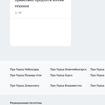
технике
11:10
Про Город Чебоксары
Про Город Новочебоксарск
Про Город
Про Город Йошкар-Ола
Про Город Курск
Про Город
Про Город Дзержинск
Про Город Владивосток
Про Город
Редакционная политика