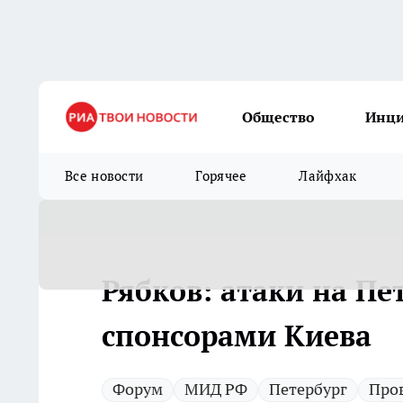
Общество
Инц
Все новости
Горячее
Лайфхак
Рябков: атаки на Пе
спонсорами Киева
Форум
МИД РФ
Петербург
Про