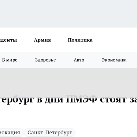
иденты
Армия
Политика
В мире
Здоровье
Авто
Экономика
тербург в дни ПМЭФ стоят з
вокация
Санкт-Петербург