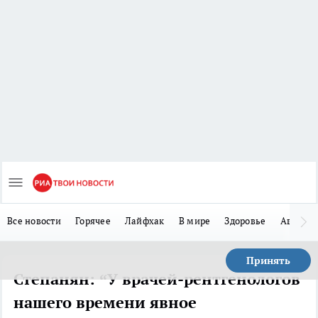
Все новости
Горячее
Лайфхак
В мире
Здоровье
Авто
Принять
Степанян: “У врачей-рентгенологов
нашего времени явное