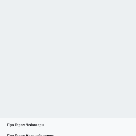
Про Город Чебоксары
Про Город Новочебоксарск