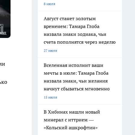
8 июля
Август станет золотым
временем: Тамара Глоба
род
назвала знаки зодиака, чьи
счета пополнятся через неделю
27 июля
ми
Вселенная исполнит ваши
мечты в июле: Тамара Глоба
назвала знаки, чьи желания
ько
начнут сбываться мгновенно
15 июля
В Хибинах нашли новый
минерал с иттрием —
«Кольский ашкрофтин»