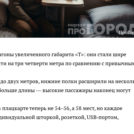
ПроГо
гоны увеличенного габарита «Т»: они стали шире
чти на три четверти метра по сравнению с привычны
и до двух метров, нижние полки расширили на нескол
 больше длины — высокие пассажиры наконец могут
плацкарте теперь не 54–56, а 58 мест, но каждое
дивидуальной шторкой, розеткой, USB‑портом,