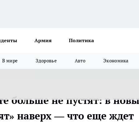
иденты
Армия
Политика
В мире
Здоровье
Авто
Экономика
те больше не пустят: в нов
ят» наверх — что еще ждет