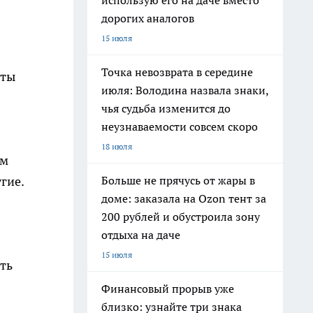
использую его на даче вместо
дорогих аналогов
15 июля
Точка невозврата в середине
нты
июля: Володина назвала знаки,
чья судьба изменится до
неузнаваемости совсем скоро
18 июля
ем
Больше не прячусь от жары в
гие.
доме: заказала на Ozon тент за
200 рублей и обустроила зону
отдыха на даче
15 июля
ть
Финансовый прорыв уже
близко: узнайте три знака