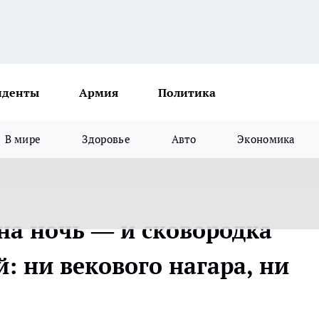
иденты
Армия
Политика
В мире
Здоровье
Авто
Экономика
 на ночь — и сковородка
й: ни векового нагара, ни