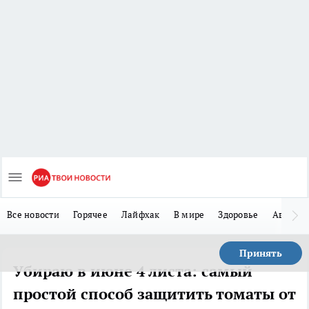
Все новости
Горячее
Лайфхак
В мире
Здоровье
Авто
Принять
Убираю в июне 4 листа: самый
простой способ защитить томаты от