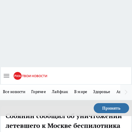
Все новости
Горячее
Лайфхак
В мире
Здоровье
Авто
Принять
Собянин сообщил об уничтожении
летевшего к Москве беспилотника