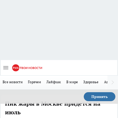
Все новости
Горячее
Лайфхак
В мире
Здоровье
Авто
Принять
Пик жары в Москве придется на
июль