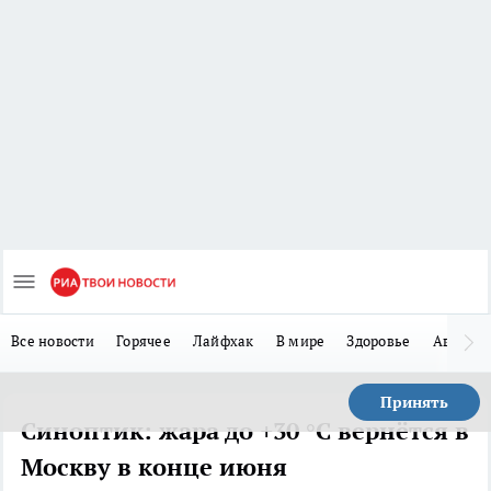
Все новости
Горячее
Лайфхак
В мире
Здоровье
Авто
Принять
Синоптик: жара до +30 °C вернётся в
Москву в конце июня