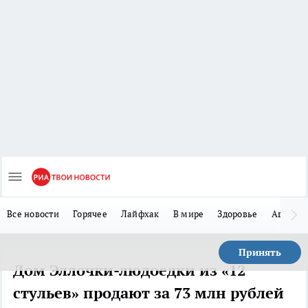
Все новости
Горячее
Лайфхак
В мире
Здоровье
Авто
Принять
Дом Эллочки-людоедки из «12
стульев» продают за 73 млн рублей