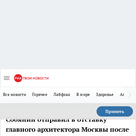
Все новости
Горячее
Лайфхак
В мире
Здоровье
Авто
Принять
Собянин отправил в отставку
главного архитектора Москвы после