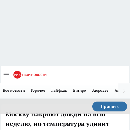
Все новости
Горячее
Лайфхак
В мире
Здоровье
Авто
Принять
Москву накроют дожди на всю
неделю, но температура удивит