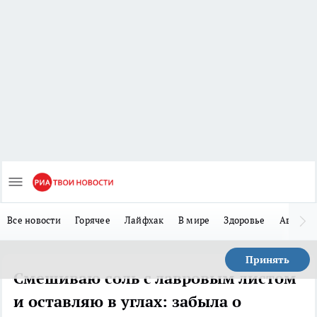
Все новости
Горячее
Лайфхак
В мире
Здоровье
Авто
Принять
Смешиваю соль с лавровым листом
и оставляю в углах: забыла о