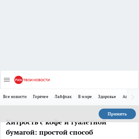
Все новости
Горячее
Лайфхак
В мире
Здоровье
Авто
Принять
Хитрость с кофе и туалетной
бумагой: простой способ