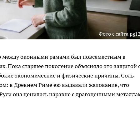
Фото с сайта pg12
ью между оконными рамами был повсеместным в
ах. Пока старшее поколение объясняло это защитой 
убокие экономические и физические причины. Соль
ом: в Древнем Риме ею выдавали жалование, что
а Руси она ценилась наравне с драгоценными металла