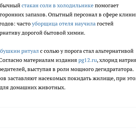
 обычный
стакан соли в холодильнике
помогает
торонних запахов. Опытный персонал в сфере клини
тодов: часто
уборщица отеля научила
гостей
ернативу дорогой бытовой химии.
абушкин ритуал
с солью у порога стал альтернативой
Согласно материалам издания
pg12.ru
, хлорид натри
едителей, выступая в роли мощного дегидрататора.
сов заставляют насекомых покидать жилище, при эт
 для домашних животных.