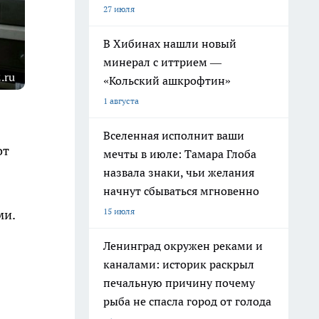
27 июля
В Хибинах нашли новый
минерал с иттрием —
.ru
«Кольский ашкрофтин»
1 августа
Вселенная исполнит ваши
от
мечты в июле: Тамара Глоба
назвала знаки, чьи желания
начнут сбываться мгновенно
15 июля
ми.
Ленинград окружен реками и
каналами: историк раскрыл
печальную причину почему
рыба не спасла город от голода