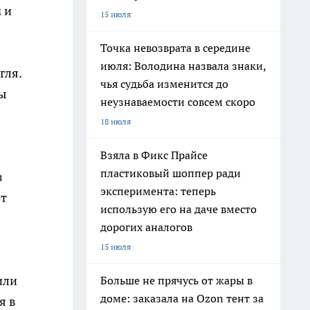
 и
15 июля
Точка невозврата в середине
июля: Володина назвала знаки,
гля.
чья судьба изменится до
ы
неузнаваемости совсем скоро
18 июля
Взяла в Фикс Прайсе
пластиковый шоппер ради
з
эксперимента: теперь
от
использую его на даче вместо
дорогих аналогов
15 июля
или
Больше не прячусь от жары в
доме: заказала на Ozon тент за
я в