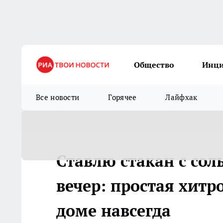
Общество
Инц
Все новости
Горячее
Лайфхак
Ставлю стакан с со
вечер: простая хитр
доме навсегда