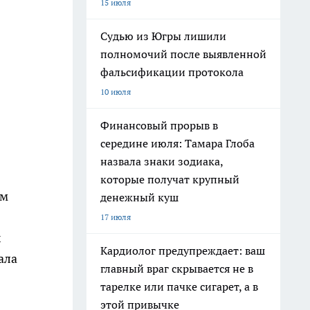
15 июля
Судью из Югры лишили
полномочий после выявленной
фальсификации протокола
10 июля
Финансовый прорыв в
середине июля: Тамара Глоба
назвала знаки зодиака,
которые получат крупный
ым
денежный куш
17 июля
х
Кардиолог предупреждает: ваш
ала
главный враг скрывается не в
тарелке или пачке сигарет, а в
этой привычке