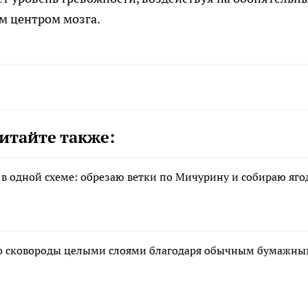
м центром мозга.
итайте также:
 в одной схеме: обрезаю ветки по Мичурину и собираю яг
 со сковороды целыми слоями благодаря обычным бумажн