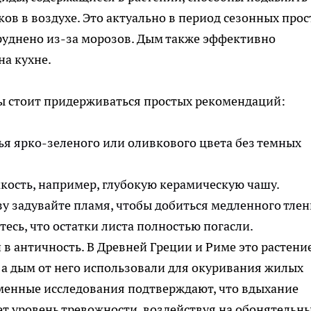
ов в воздухе. Это актуально в период сезонных прос
руднено из-за морозов. Дым также эффективно
на кухне.
ы стоит придерживаться простых рекомендаций:
ья ярко-зеленого или оливкового цвета без темных
кость, например, глубокую керамическую чашу.
зу задувайте пламя, чтобы добиться медленного тлен
есь, что остатки листа полностью погасли.
в античность. В Древней Греции и Риме это растени
 а дым от него использовали для окуривания жилых
енные исследования подтверждают, что вдыхание
т уровень тревожности, воздействуя на обонятельн