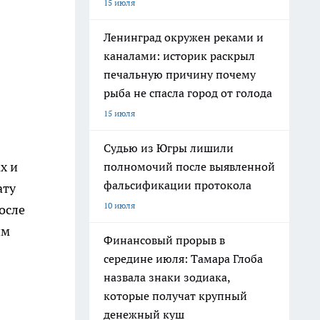
15 июля
Ленинград окружен реками и
каналами: историк раскрыл
печальную причину почему
рыба не спасла город от голода
15 июля
Судью из Югры лишили
х и
полномочий после выявленной
фальсификации протокола
ату
10 июля
осле
им
Финансовый прорыв в
середине июля: Тамара Глоба
назвала знаки зодиака,
которые получат крупный
денежный куш