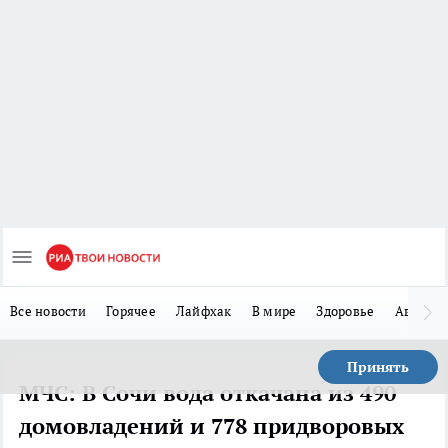
Все новости
Горячее
Лайфхак
В мире
Здоровье
Авто
Принять
МЧС: В Сочи вода откачана из 490
домовладений и 778 придворовых