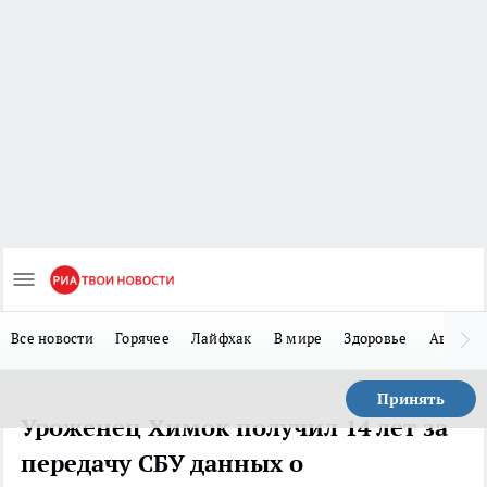
Все новости
Горячее
Лайфхак
В мире
Здоровье
Авто
Принять
Уроженец Химок получил 14 лет за
передачу СБУ данных о