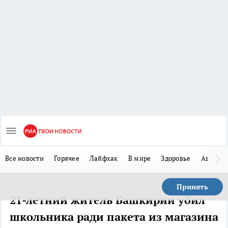
Все новости
Горячее
Лайфхак
В мире
Здоровье
Авто
Принять
21-летний житель Башкирии убил
школьника ради пакета из магазина