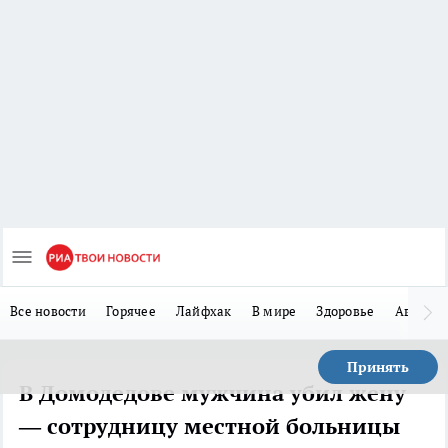
Все новости
Горячее
Лайфхак
В мире
Здоровье
Авто
Принять
В Домодедове мужчина убил жену
— сотрудницу местной больницы