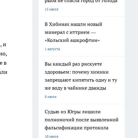
рыба не спасла город от голода
15 июля
В Хибинах нашли новый
минерал с иттрием —
«Кольский ашкрофтин»
, и
1 августа
но,
е в
Вы каждый раз рискуете
али
здоровьем: почему химики
запрещают кипятить одну и ту
же воду в чайнике дважды
8 июля
Судью из Югры лишили
полномочий после выявленной
фальсификации протокола
10 июля