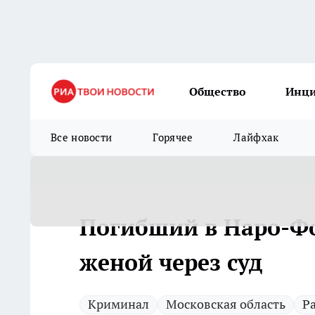
Общество
Инц
Все новости
Горячее
Лайфхак
Погибший в Наро-Ф
женой через суд
Криминал
Московская область
Р