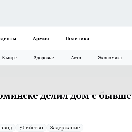
иденты
Армия
Политика
В мире
Здоровье
Авто
Экономика
оминске делил дом с бывш
азвод
Убийство
Задержание