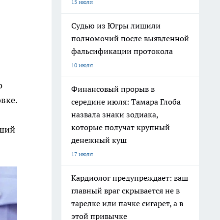
15 июля
Судью из Югры лишили
полномочий после выявленной
фальсификации протокола
10 июля
о
Финансовый прорыв в
вке.
середине июля: Тамара Глоба
назвала знаки зодиака,
которые получат крупный
вший
денежный куш
17 июля
Кардиолог предупреждает: ваш
главный враг скрывается не в
тарелке или пачке сигарет, а в
этой привычке