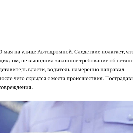
 мая на улице Автодромной. Следствие полагает, чт
иклом, не выполнил законное требование об остано
дставитель власти, водитель намеренно направил
после чего скрылся с места происшествия. Пострада
повреждения.