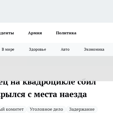
иденты
Армия
Политика
В мире
Здоровье
Авто
Экономика
ец на квадроцикле сбил
рылся с места наезда
ый комитет
Уголовное дело
Задержание