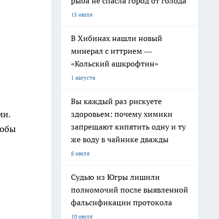
рыба не спасла город от голода
15 июля
В Хибинах нашли новый
минерал с иттрием —
«Кольский ашкрофтин»
1 августа
Вы каждый раз рискуете
ми.
здоровьем: почему химики
запрещают кипятить одну и ту
тобы
же воду в чайнике дважды
8 июля
Судью из Югры лишили
полномочий после выявленной
фальсификации протокола
10 июля