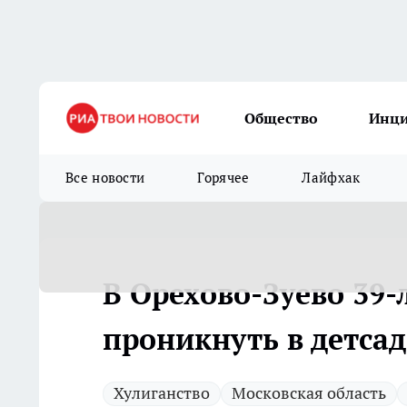
Общество
Инц
Все новости
Горячее
Лайфхак
В Орехово-Зуево 39
проникнуть в детсад
Хулиганство
Московская область