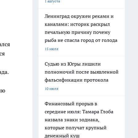
1 августа
Ленинград окружен реками и
каналами: историк раскрыл
печальную причину почему
рыба не спасла город от голода
ался
15 июля
ся
Судью из Югры лишили
ада.
полномочий после выявленной
фальсификации протокола
10 июля
ию
Финансовый прорыв в
середине июля: Тамара Глоба
назвала знаки зодиака,
которые получат крупный
денежный куш