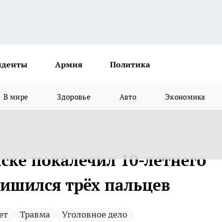
иденты
Армия
Политика
В мире
Здоровье
Авто
Экономика
ске покалечил 10-летнего
лишился трёх пальцев
ет
Травма
Уголовное дело