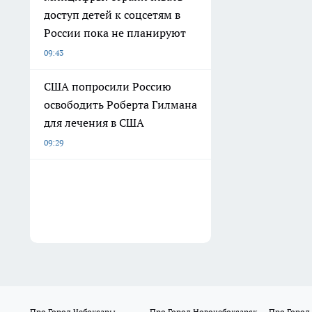
доступ детей к соцсетям в
России пока не планируют
09:43
США попросили Россию
освободить Роберта Гилмана
для лечения в США
09:29
Про Город Чебоксары
Про Город Новочебоксарск
Про Город