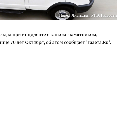
Павел Лисицын/РИА Новости
радал при инциденте с танком-памятником,
це 70 лет Октября, об этом сообщает "Газета.Ru".