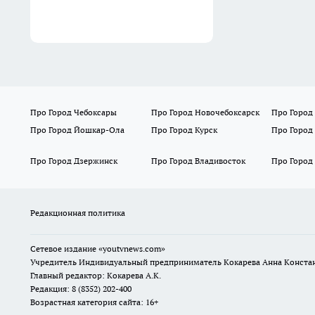
Про Город Чебоксары
Про Город Новочебоксарск
Про Город
Про Город Йошкар-Ола
Про Город Курск
Про Город
Про Город Дзержинск
Про Город Владивосток
Про Город
Редакционная политика
Сетевое издание
«youtvnews.com»
Учредитель Индивидуальный предприниматель Кокарева Анна Конста
Главный редактор: Кокарева А.К.
Редакция: 8 (8352) 202-400
Возрастная категория сайта: 16+