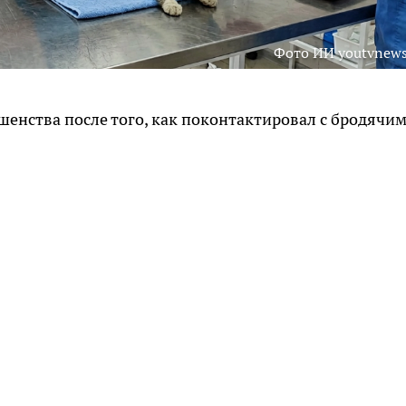
Фото ИИ youtvnews
шенства после того, как поконтактировал с бродячи
.