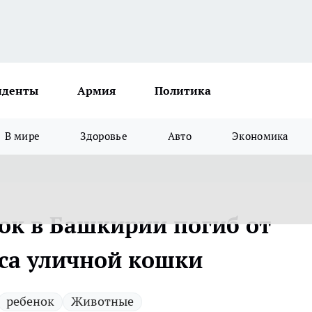
иденты
Армия
Политика
В мире
Здоровье
Авто
Экономика
ок в Башкирии погиб от
уса уличной кошки
ребенок
Животные