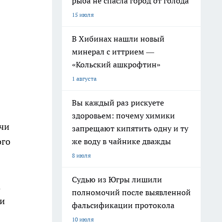
рыба не спасла город от голода
15 июля
В Хибинах нашли новый
минерал с иттрием —
«Кольский ашкрофтин»
1 августа
Вы каждый раз рискуете
здоровьем: почему химики
ачи
запрещают кипятить одну и ту
ого
же воду в чайнике дважды
8 июля
Судью из Югры лишили
а
полномочий после выявленной
ти
фальсификации протокола
10 июля