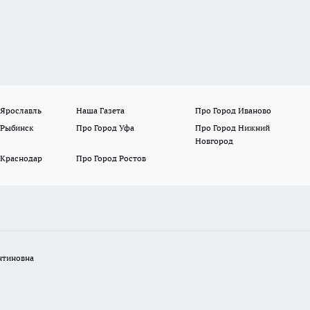
 Ярославль
Наша Газета
Про Город Иваново
 Рыбинск
Про Город Уфа
Про Город Нижний
Новгород
 Краснодар
Про Город Ростов
нтиновна