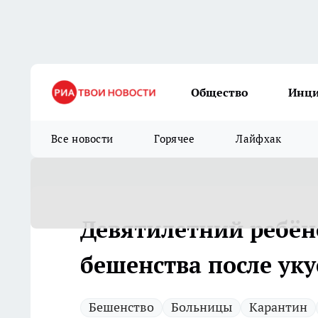
Общество
Инц
Все новости
Горячее
Лайфхак
Девятилетний ребён
бешенства после ук
Бешенство
Больницы
Карантин