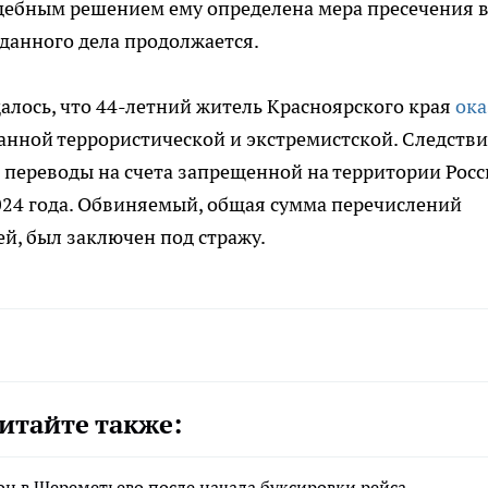
удебным решением ему определена мера пресечения 
 данного дела продолжается.
алось, что 44-летний житель Красноярского края
ока
анной террористической и экстремистской. Следств
 переводы на счета запрещенной на территории Рос
2024 года. Обвиняемый, общая сумма перечислений
й, был заключен под стражу.
итайте также:
н в Шереметьево после начала буксировки рейса