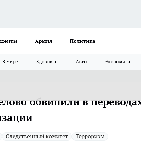
иденты
Армия
Политика
В мире
Здоровье
Авто
Экономика
елово обвинили в перевода
изации
Следственный комитет
Терроризм