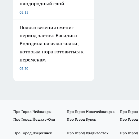
плодородный слой
05:15
Полоса везения сменит
период застоя: Василиса
Володина назвала знаки,
которым пора готовиться к
переменам
03:30
Про Город Чебоксары
Про Город Новочебоксарск
Про Город
Про Город Йошкар-Ола
Про Город Курск
Про Город
Про Город Дзержинск
Про Город Владивосток
Про Город