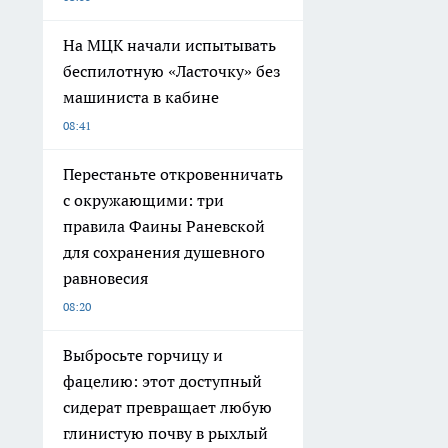
На МЦК начали испытывать
беспилотную «Ласточку» без
машиниста в кабине
08:41
Перестаньте откровенничать
с окружающими: три
правила Фаины Раневской
для сохранения душевного
равновесия
08:20
Выбросьте горчицу и
фацелию: этот доступный
сидерат превращает любую
глинистую почву в рыхлый