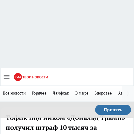
Все новости
Горячее
Лайфхак
В мире
Здоровье
Авто
Принять
Тофик под ником «Дональд Трамп»
получил штраф 10 тысяч за