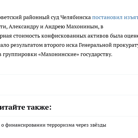
Советский районный суд Челябинска
постановил изъя
сти, Александру и Андрею Махониным, в
арная стоимость конфискованных активов была оцен
тало результатом второго иска Генеральной прокура
в группировки «Махонинские» государству.
итайте также:
у о финансировании терроризма через звёзды