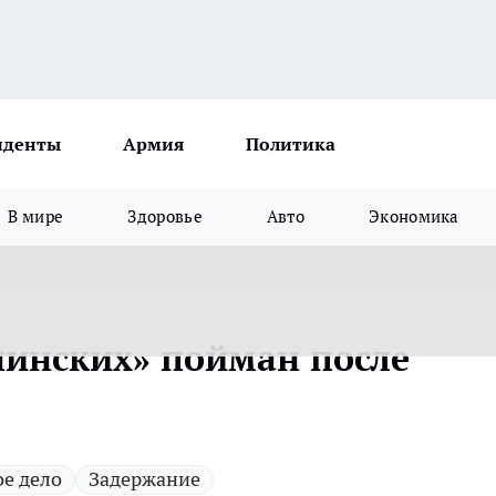
иденты
Армия
Политика
В мире
Здоровье
Авто
Экономика
нинских» пойман после
е дело
Задержание