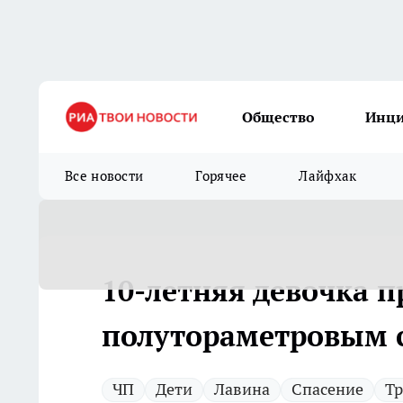
Общество
Инц
Все новости
Горячее
Лайфхак
10-летняя девочка п
полутораметровым 
ЧП
Дети
Лавина
Спасение
Т