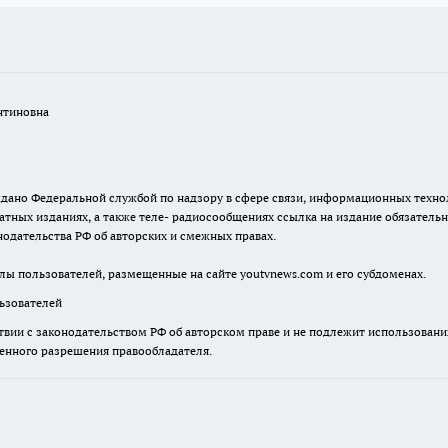
нтиновна
. выдано Федеральной службой по надзору в сфере связи, информационных тех
атных изданиях, а также теле- радиосообщениях ссылка на издание обязатель
одательства РФ об авторских и смежных правах.
лы пользователей, размещенные на сайте youtvnews.com и его субдоменах.
зователей
твии с законодательством РФ об авторском праве и не подлежит использовани
менного разрешения правообладателя.