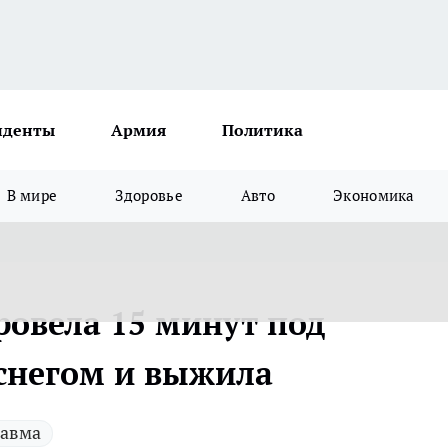
иденты
Армия
Политика
В мире
Здоровье
Авто
Экономика
ровела 15 минут под
снегом и выжила
равма