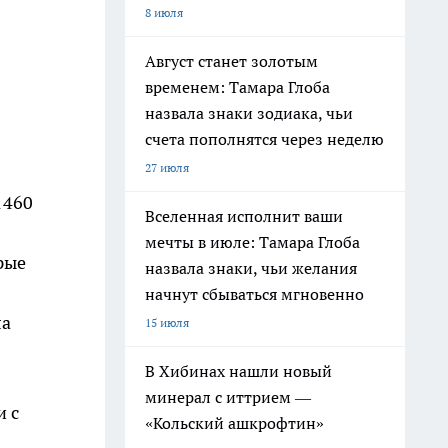
8 июля
Август станет золотым
временем: Тамара Глоба
назвала знаки зодиака, чьи
счета пополнятся через неделю
27 июля
1460
Вселенная исполнит ваши
мечты в июле: Тамара Глоба
рые
назвала знаки, чьи желания
начнут сбываться мгновенно
ла
15 июля
В Хибинах нашли новый
минерал с иттрием —
и с
«Кольский ашкрофтин»