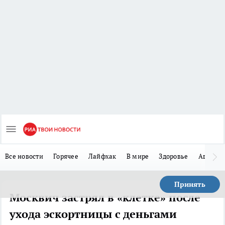
Все новости
Горячее
Лайфхак
В мире
Здоровье
Авто
Принять
Москвич застрял в «клетке» после
ухода эскортницы с деньгами