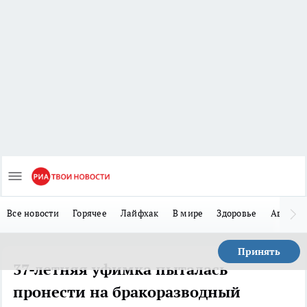
Все новости
Горячее
Лайфхак
В мире
Здоровье
Авто
Принять
37-летняя уфимка пыталась
пронести на бракоразводный