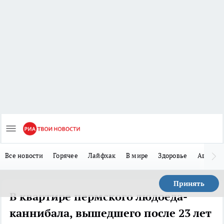
Все новости
Горячее
Лайфхак
В мире
Здоровье
Авто
Принять
В квартире пермского людоеда-
каннибала, вышедшего после 23 лет