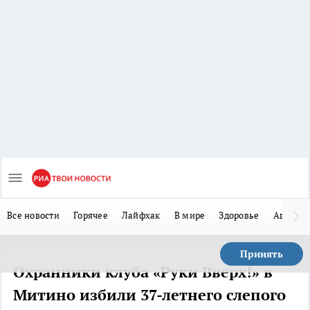
Все новости
Горячее
Лайфхак
В мире
Здоровье
Авто
Принять
Охранники клуба «Руки Вверх!» в
Митино избили 37-летнего слепого