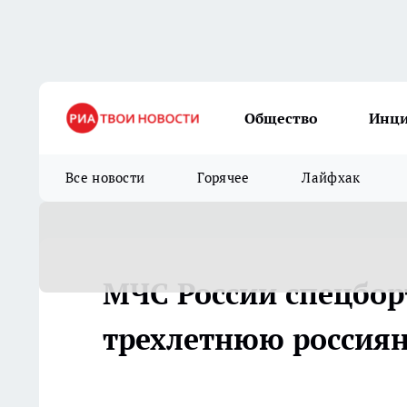
Общество
Инц
Все новости
Горячее
Лайфхак
МЧС России спецбор
трехлетнюю россиян